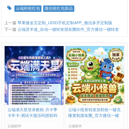
云端秒抢红包
微信抢红包新品
上一篇
苹果微金宝定制_UDID手机定制APP_微信多开定制版
下一篇
云端灵羊速_自动一键转发朋友圈软件_官方微信一键转发
云端满天星登录教程-月卡季
云端小怪兽转发加秒抢一键克
卡年卡-测试卡激活码授权码
隆复制朋友圈_官方微信一键
转发
云端软件
云端软件