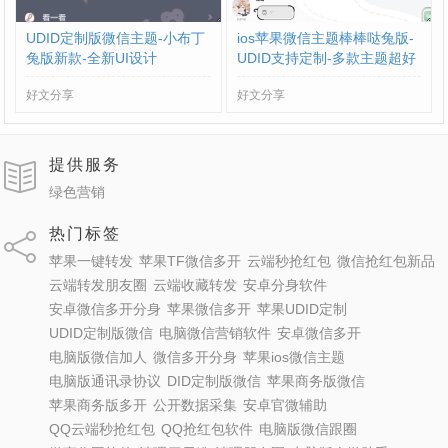
UDID定制版微信主题-小布丁
ios苹果微信主题棒棒哒兔版-
兔版新款-全新UI设计
UDID支持定制-多款主题超好
看
好文分享
好文分享
提供服务
绿色营销
热门标签
苹果一键转发
苹果TF微信多开
云端秒抢红包
微信抢红包新品
云端转发朋友圈
云端收藏转发
安卓分身软件
安卓微信多开分身
苹果微信多开
苹果UDID定制
UDID定制版微信
电脑微信营销软件
安卓微信多开
电脑版微信加人
微信多开分身
苹果ios微信主题
电脑版通讯录协议
DID定制版微信
苹果商务版微信
苹果商务版多开
公开数据采集
安卓官微辅助
QQ云端秒抢红包
QQ抢红包软件
电脑版微信跟圈