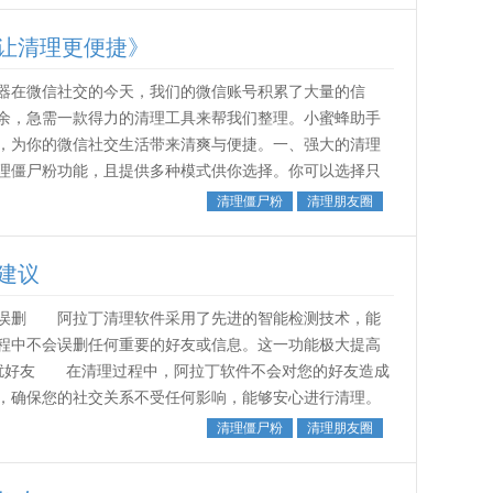
让清理更便捷》
器在微信社交的今天，我们的微信账号积累了大量的信
余，急需一款得力的清理工具来帮我们整理。小蜜蜂助手
，为你的微信社交生活带来清爽与便捷。一、强大的清理
理僵尸粉功能，且提供多种模式供你选择。你可以选择只
，做到心中有数；也能选择检测并清理，一...
清理僵尸粉
清理朋友圈
建议
误删 阿拉丁清理软件采用了先进的智能检测技术，能
程中不会误删任何重要的好友或信息。这一功能极大提高
扰好友 在清理过程中，阿拉丁软件不会对您的好友造成
，确保您的社交关系不受任何影响，能够安心进行清理。
理掉您朋友圈中过时或不需要的内容...
清理僵尸粉
清理朋友圈