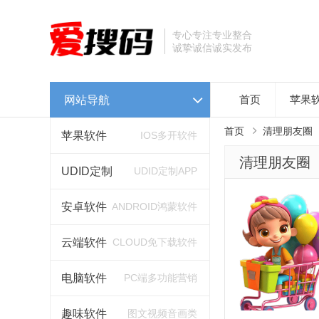
专心专注专业整合
诚挚诚信诚实发布
网站导航
首页
苹果
首页
清理朋友圈
苹果软件
IOS多开软件
清理朋友圈
UDID定制
UDID定制APP
安卓软件
ANDROID鸿蒙软件
云端软件
CLOUD免下载软件
电脑软件
PC端多功能营销
趣味软件
图文视频音画类