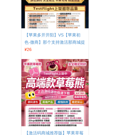
【苹果多开开阳】VS【苹果初
色-微商】那个支持激活那商城提
马
¥
26
【激活码商城推荐版】苹果草莓