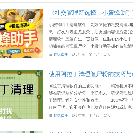
《社交管理新选择，小蜜蜂助手
小蜜蜂助手清理软件：高效便捷的社交清理利
息，好友列表鱼龙混杂，朋友圈内容也愈发冗
清理软件应运而生，它就像一位贴心的小助手
功能智能清理僵尸粉：小蜜蜂助手拥有智能清
检测不清理，先了解哪些好友已成为 “僵尸粉”
趣味软件
1年前
484
0
使用阿拉丁清理僵尸粉的技巧与
阿拉丁清理软件的主要功能： 精准检测零
够准确识别和分析每一个联系人，确保清理过
了清理过程的安全性和效率。 100%不打
任何干扰。它不会向他们发送任何通知或信息
快速清理朋友圈 阿拉丁软件可以高效地清
趣味软件
2年前
493
0