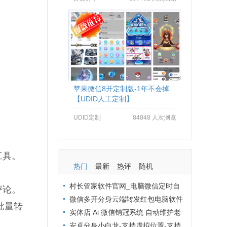
苹果微信8开定制版-1年不会掉
【UDID人工定制】
UDID定制
84848 人次浏览
工具。
热门
最新
热评
随机
村长管家软件官网_电脑微信定时自
评论。
动群发软件_村长管家微信营销
微信多开分身云端转发红包电脑软件
批量转
拒绝封号办法：从操作到环境全流程避
实体店 Ai 微信销冠系统 自动维护老
坑
客户 24 小时在线客服解决方案
安卓分身小白龙-支持虚拟位置-支持