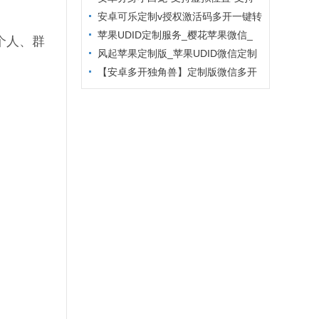
主题更换
安卓可乐定制v授权激活码多开一键转
发
苹果UDID定制服务_樱花苹果微信_
个人、群
定制多开专属版本
风起苹果定制版_苹果UDID微信定制
_微信分身定制服务
【安卓多开独角兽】定制版微信多开
防封6.2版本