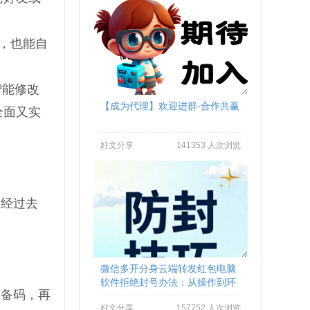
账，也能自
智能修改
【成为代理】欢迎进群-合作共赢
全面又实
好文分享
141353 人次浏览
已经过去
微信多开分身云端转发红包电脑
软件拒绝封号办法：从操作到环
设备码，再
境全流程避坑
好文分享
157752 人次浏览