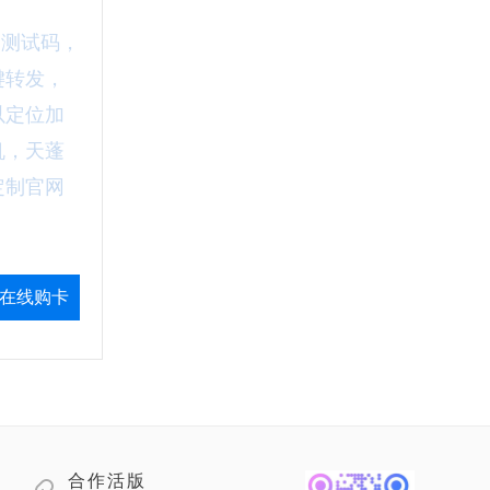
制测试码，
键转发，
以定位加
机，天蓬
定制官网
在线购卡
合作活版