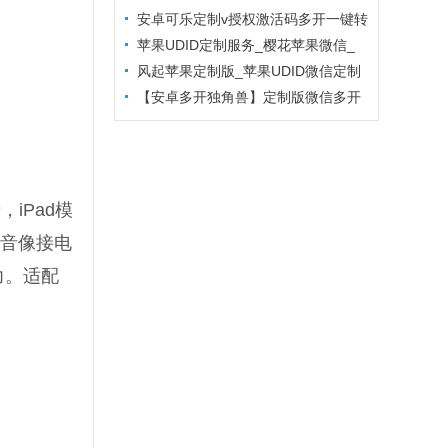
主题更换
安卓可乐定制v授权激活码多开一键转
发
苹果UDID定制服务_樱花苹果微信_
定制多开专属版本
风起苹果定制版_苹果UDID微信定制
_微信分身定制服务
【安卓多开独角兽】定制版微信多开
防封6.2版本
iPad模
语音像接电
力。适配