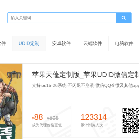
软件
UDID定制
安卓软件
云端软件
电脑软件
苹果天蓬定制版_苹果UDID微信定
支持ios15-26系统-不闪退不崩溃-微信QQ企微及其他ap
88
123314
598
¥
¥
成为代理价格更低
累计浏览人次