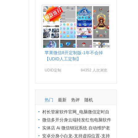
苹果微信8开定制版-1年不会掉
【UDID人工定制】
UDID定制
84352 人次浏览
热门
最新
热评
随机
村长管家软件官网_电脑微信定时自
动群发软件_村长管家微信营销
微信多开分身云端转发红包电脑软件
拒绝封号办法：从操作到环境全流程避
实体店 Ai 微信销冠系统 自动维护老
坑
客户 24 小时在线客服解决方案
安卓分身小白龙-支持虚拟位置-支持