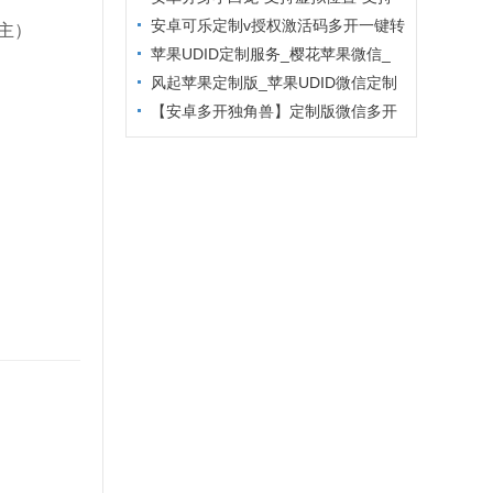
主题更换
安卓可乐定制v授权激活码多开一键转
主）
发
苹果UDID定制服务_樱花苹果微信_
定制多开专属版本
风起苹果定制版_苹果UDID微信定制
_微信分身定制服务
【安卓多开独角兽】定制版微信多开
防封6.2版本