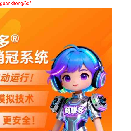
uanxitong/6q/