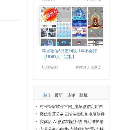
苹果微信8开定制版-1年不会掉
【UDID人工定制】
UDID定制
84954 人次浏览
热门
最新
热评
随机
村长管家软件官网_电脑微信定时自
动群发软件_村长管家微信营销
微信多开分身云端转发红包电脑软件
拒绝封号办法：从操作到环境全流程避
实体店 Ai 微信销冠系统 自动维护老
坑
客户 24 小时在线客服解决方案
安卓分身小白龙-支持虚拟位置-支持