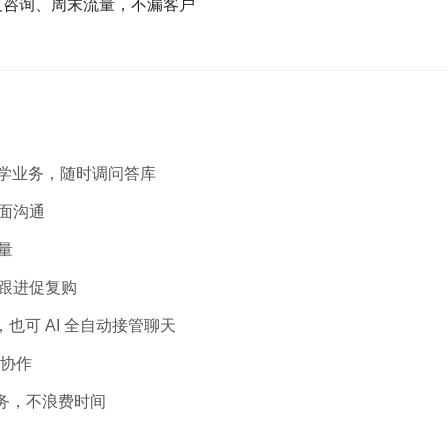
夜咨询、周末流量，不漏客户
识库学业务，随时调问答库
面沟通
量
跟进促复购
也可 AI 全自动接管聊天
工协作
务，不浪费时间