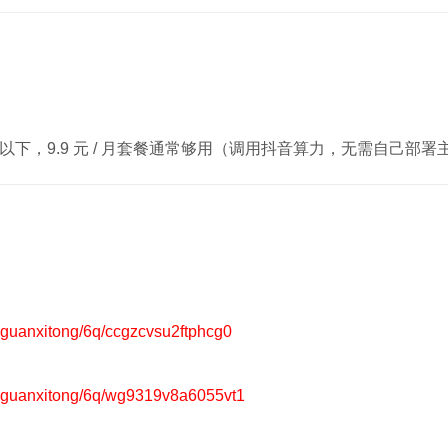
00 人以下，9.9 元 / 月套餐通常够用（调用抖音算力，无需自己部
uanxitong/6q/ccgzcvsu2ftphcg0
guanxitong/6q/wg9319v8a6055vt1