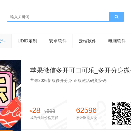
软件
UDID定制
安卓软件
云端软件
电脑软件
苹果微信多开可口可乐_多开分身微
可乐功能介绍
苹果2026新版多开分身-正版激活码兑换码
28
62596
598
¥
¥
成为代理价格更低
累计浏览人次