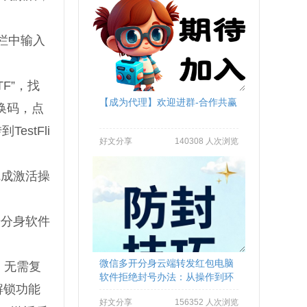
栏中输入
F”，找
【成为代理】欢迎进群-合作共赢
换码，点
stFli
好文分享
140308 人次浏览
完成激活操
开分身软件
微信多开分身云端转发红包电脑
，无需复
软件拒绝封号办法：从操作到环
解锁功能
境全流程避坑
好文分享
156352 人次浏览