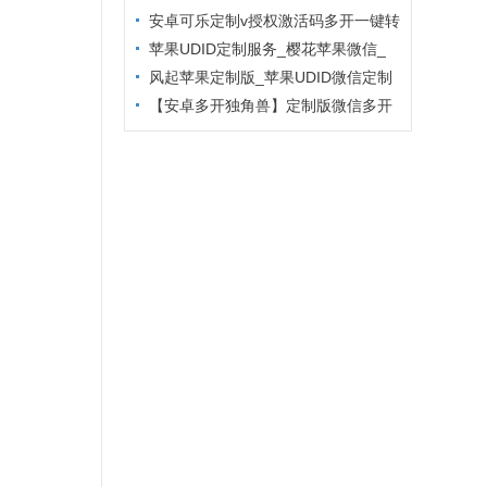
主题更换
安卓可乐定制v授权激活码多开一键转
发
苹果UDID定制服务_樱花苹果微信_
定制多开专属版本
风起苹果定制版_苹果UDID微信定制
_微信分身定制服务
【安卓多开独角兽】定制版微信多开
防封6.2版本