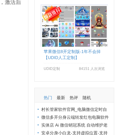
捷，激活后
。
苹果微信8开定制版-1年不会掉
【UDID人工定制】
UDID定制
84151 人次浏览
热门
最新
热评
随机
村长管家软件官网_电脑微信定时自
动群发软件_村长管家微信营销
微信多开分身云端转发红包电脑软件
拒绝封号办法：从操作到环境全流程避
实体店 Ai 微信销冠系统 自动维护老
坑
客户 24 小时在线客服解决方案
安卓分身小白龙-支持虚拟位置-支持