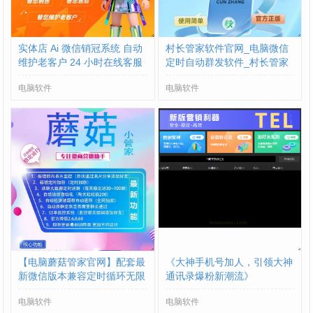
实体店 Ai 微信销冠系统 自动
村长管家软件官网_电脑微信
维护老客户 24 小时在线客服
定时自动群发软件_村长管家
解决方案
微信营销
电脑软件
电脑软件
【电脑蘑菇管家官网】配套最
《大神手机号加人，引领大神
新微信版本兼容定时循环无限
通讯录爆粉新潮流》
电脑软件
电脑软件