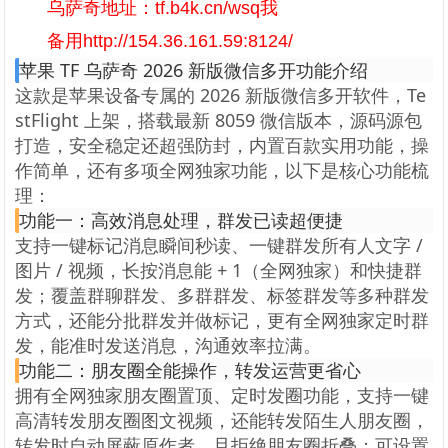
乌萨奇地址：tf.b4k.cn/wsq我
备用http://154.36.161.59:8124/
苹果 TF 乌萨奇 2026 新版微信多开功能介绍
这款是苹果设备专属的 2026 新版微信多开软件，Te
stFlight 上架，搭载最新 8059 微信版本，源码源包
打造，安全稳定还超强防封，内置百款实用功能，操
作简单，还有多项全网独家功能，以下是核心功能梳
理：
功能一：高效消息处理，群发已读超便捷
支持一键标记消息瞬间秒读、一键群发所有人文字 /
图片 / 视频，长按消息能 + 1（全网独家）和快捷群
发；覆盖群聊群发、多群群发、标签群发等多种群发
方式，还能分批群发并做标记，更有全网独家定时群
发，能准时发送消息，沟通效率拉满。
功能二：朋友圈全能操作，转发运营更省心
拥有全网独家朋友圈置顶、定时发圈功能，支持一键
高清转发朋友圈图文视频，还能转发陌生人朋友圈，
转发时自动屏蔽原作者，且拒绝朋友圈折叠；可设置