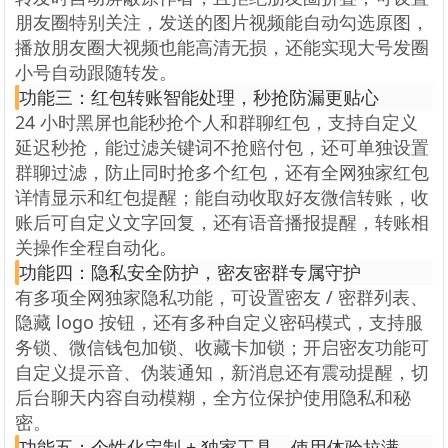
朋友圈特别关注，发送的图片视频能自动勾选原图，
播放朋友圈大视频也能高清无损，还能实现大号发圈
小号自动跟随转发。
功能三：红包转账智能处理，秒抢防漏更贴心
24 小时黑屏也能秒抢个人和群聊红包，支持自定义
延迟秒抢，能过滤关键词不抢赔付包，还可单独设置
群聊过滤，防止同时抢多个红包，还有全网独家红包
详情显示和红包提醒；能自动收取好友微信转账，收
账后可自定义文字回复，还有语音播报提醒，转账相
关操作全程自动化。
功能四：隐私安全防护，密友密群专属守护
有多项全网独家隐私功能，可设置密友 / 密群列表、
隐藏 logo 按钮，还有多种自定义密码模式，支持服
务锁、微信钱包加锁、收藏卡加锁；开启密友功能可
自定义提示音、伪装通知，新消息还有震动提醒，切
后台聊天内容自动模糊，全方位保护使用隐私和秘
密。
功能五：个性化定制 + 独家工具，使用体验拉满