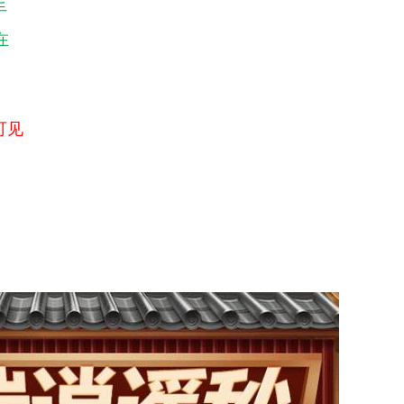
手
在
可见