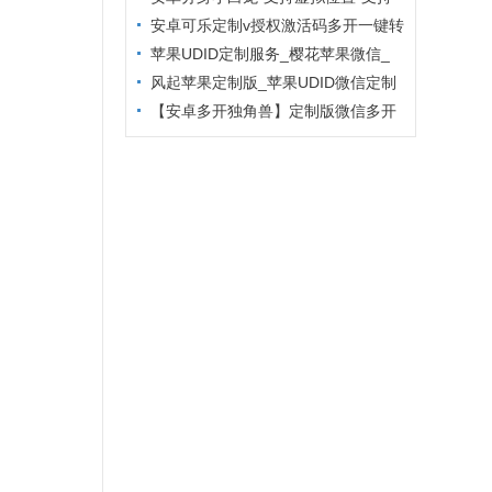
主题更换
安卓可乐定制v授权激活码多开一键转
发
苹果UDID定制服务_樱花苹果微信_
定制多开专属版本
风起苹果定制版_苹果UDID微信定制
_微信分身定制服务
【安卓多开独角兽】定制版微信多开
防封6.2版本