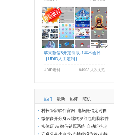
苹果微信8开定制版-1年不会掉
【UDID人工定制】
UDID定制
84908 人次浏览
热门
最新
热评
随机
村长管家软件官网_电脑微信定时自
动群发软件_村长管家微信营销
微信多开分身云端转发红包电脑软件
拒绝封号办法：从操作到环境全流程避
实体店 Ai 微信销冠系统 自动维护老
坑
客户 24 小时在线客服解决方案
安卓分身小白龙-支持虚拟位置-支持