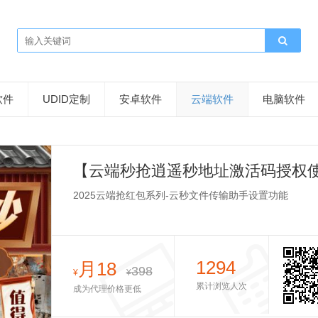
软件
UDID定制
安卓软件
云端软件
电脑软件
【云端秒抢逍遥秒地址激活码授权使
键词
2025云端抢红包系列-云秒文件传输助手设置功能
1294
月18
398
¥
¥
累计浏览人次
成为代理价格更低